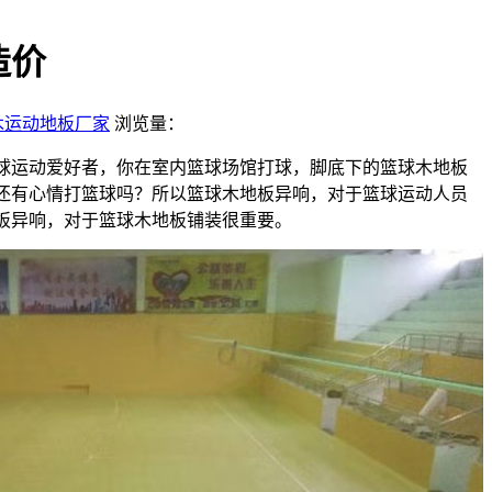
造价
木运动地板厂家
浏览量：
球运动爱好者，你在室内篮球场馆打球，脚底下的篮球木地板
还有心情打篮球吗？所以篮球木地板异响，对于篮球运动人员
板异响，对于篮球木地板铺装很重要。