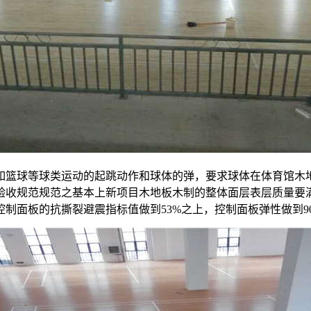
如篮球等球类运动的起跳动作和球体的弹，要求球体在体育馆木
工验收规范规范之基本上新项目木地板木制的整体面层表层质量要
面板的抗撕裂避震指标值做到53%之上，控制面板弹性做到90%之