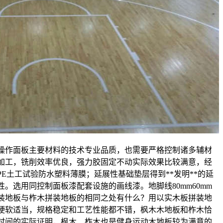
操作面板主要材料的技术专业品质，也需要严格控制诸多辅材
加工，铣削效率优良，强力胶固定不动实际效果比较满意，经
E土工试验防水塑料薄膜；延展性基础垫层得到**发明**的延
。选用同控制面板漆配套设施的画线漆。地脚线80mm60mm
装地板与柞木拼装地板的相同之处有什么？用以实木板拼装地
硬软适当，规格稳定和工艺性能都不错，枫木木地板和柞木恰
时间的实际证明，枫木、柞木也是健身运动木地板较为满意的