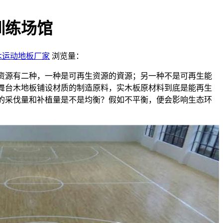
训练场馆
木运动地板厂家
浏览量：
然资源有二种，一种是可再生资源的資源；另一种不是可再生能
舞台木地板铺设材质的制造原料，实木板原材料到底是能再生
的采伐量和补植量是不是均衡？假如不平衡，便会影响生态环