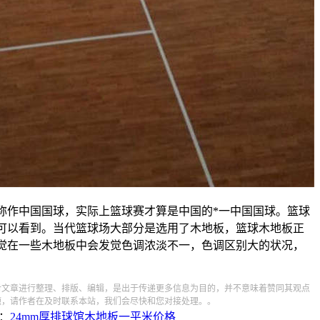
称作中国国球，实际上篮球赛才算是中国的*一中国国球。篮球
可以看到。当代篮球场大部分是选用了木地板，篮球木地板正
发觉在一些木地板中会发觉色调浓淡不一，色调区别大的状况，
对文章进行整理、排版、编辑，是出于传递更多信息为目的，并不意味着赞同其观点
题，请作者在及时联系本站，我们会尽快和您对接处理。。
：
24mm厚排球馆木地板一平米价格