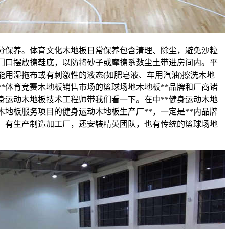
分保养。体育文化木地板日常保养包含清理、除尘，避免沙粒
门口摆放擦鞋底，以防将砂子或摩擦系数尘土带进房间内。平
能用湿拖布或有刺激性的液态(如肥皂液、车用汽油)擦洗木地
我**体育竞赛木地板销售市场的篮球场地木地板**品牌和厂商诸
身运动木地板技术工程师带我们看一下。在中**健身运动木地
木地板服务项目的健身运动木地板生产厂**，一定是**内品牌
地，有生产制造加工厂，还安裝精英团队，也有传统的篮球场地