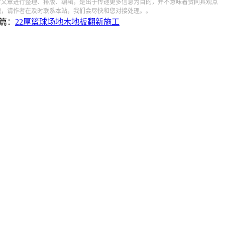
对文章进行整理、排版、编辑，是出于传递更多信息为目的，并不意味着赞同其观点
题，请作者在及时联系本站，我们会尽快和您对接处理。。
篇：
22厚篮球场地木地板翻新施工