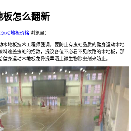
地板怎么翻新
木运动地板价格
浏览量：
动木地板技术工程师强调，要防止有虫蛀品质的健身运动木地
用漆料遮盖虫蛀的招数，提议各位不必看不见纹路的木地板，那
以给健身运动木地板龙骨提早洒上微生物除虫剂来防止。