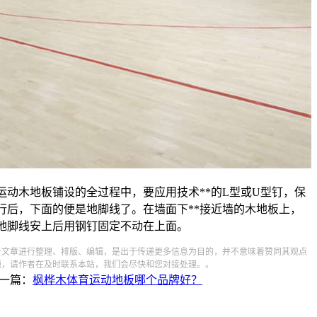
动木地板铺设的全过程中，要应用技术**的L型或U型钉，保
行后，下面的便是地脚线了。在墙面下**接近墙的木地板上，
地脚线安上后用钢钉固定不动在上面。
对文章进行整理、排版、编辑，是出于传递更多信息为目的，并不意味着赞同其观点
题，请作者在及时联系本站，我们会尽快和您对接处理。。
一篇：
枫桦木体育运动地板哪个品牌好？