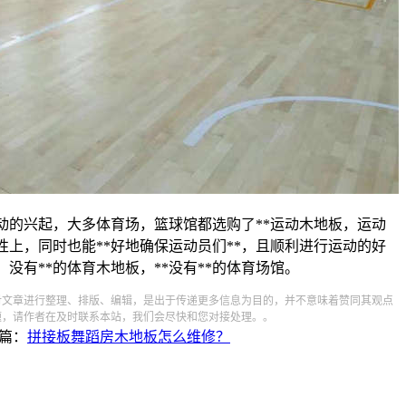
动的兴起，大多体育场，篮球馆都选购了**运动木地板，运动
性上，同时也能**好地确保运动员们**，且顺利进行运动的好
样，没有**的体育木地板，**没有**的体育场馆。
对文章进行整理、排版、编辑，是出于传递更多信息为目的，并不意味着赞同其观点
题，请作者在及时联系本站，我们会尽快和您对接处理。。
篇：
拼接板舞蹈房木地板怎么维修？